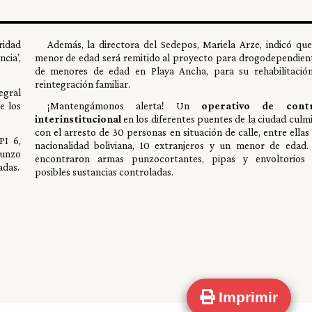
ridad
Además, la directora del Sedepos, Mariela Arze, indicó que
cia’,
menor de edad será remitido al proyecto para drogodependien
de menores de edad en Playa Ancha, para su rehabilitació
reintegración familiar.
egral
e los
¡Mantengámonos alerta! Un
operativo de contr
interinstitucional
en los diferentes puentes de la ciudad culm
con el arresto de 30 personas en situación de calle, entre ellas
PI 6,
nacionalidad boliviana, 10 extranjeros y un menor de edad.
unzo
encontraron armas punzocortantes, pipas y envoltorios
adas.
posibles sustancias controladas.
Imprimir