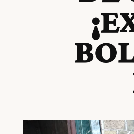
¡E
BOL