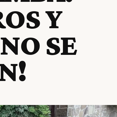
ROS Y
NO SE
N!