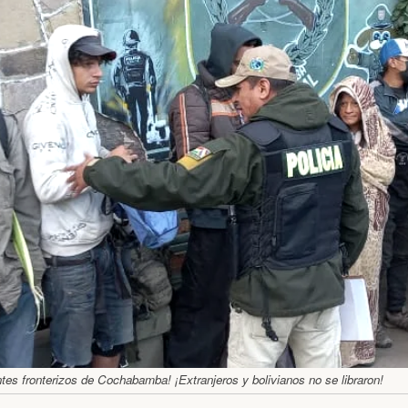
tes fronterizos de Cochabamba! ¡Extranjeros y bolivianos no se libraron!