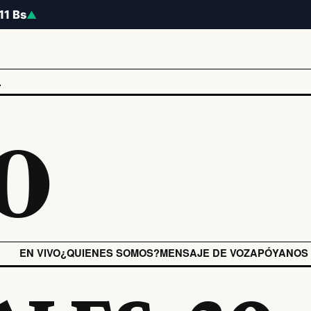
.11 Bs
▲
o
L
EN VIVO
¿QUIENES SOMOS?
MENSAJE DE VOZ
APÓYANOS