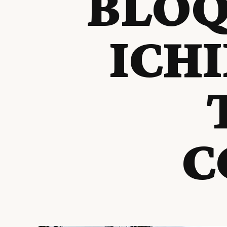
BLOQ
ICHI
C