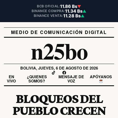
11.86 Bs
▼
BCB OFICIAL:
11.34 Bs
▲
BINANCE COMPRA:
11.28 Bs
▲
BINANCE VENTA:
MEDIO DE COMUNICACIÓN DIGITAL
n25bo
BOLIVIA, JUEVES, 6 DE AGOSTO DE 2026
EN
¿QUIENES
MENSAJE DE
APÓYANOS
VIVO
SOMOS?
VOZ
BLOQUEOS DEL
PUEBLO CRECEN