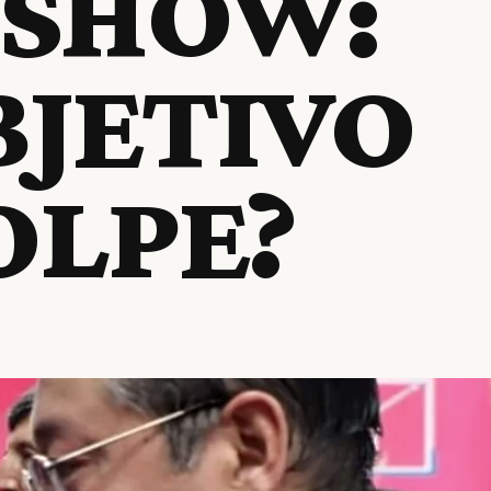
 SHOW:
BJETIVO
OLPE?