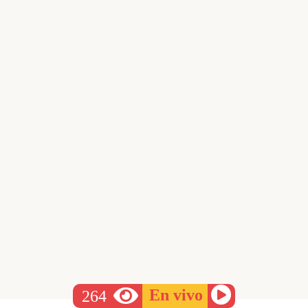
En vivo
2
6
4