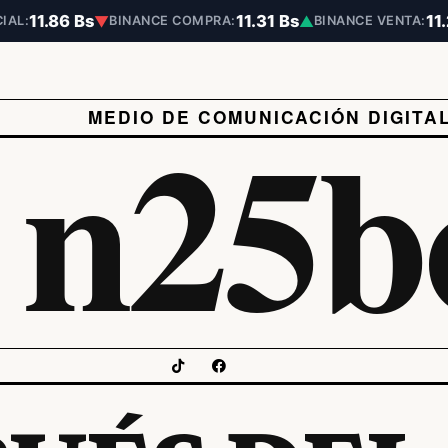
11.86 Bs
11.31 Bs
11
▼
▲
IAL:
BINANCE COMPRA:
BINANCE VENTA:
n25b
MEDIO DE COMUNICACIÓN DIGITA