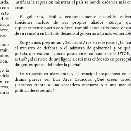
urda,
justificar la represión mientras el país se hunde cada vez más en
o con
crisis.
 esto
El gobierno, débil y económicamente inestable, enfre
ad de
traiciones incluso de sus propios aliados. Zúñiga, qu
úñiga
supuestamente pactó con Arce, rompió el acuerdo poco desp
Arce,
de su reunión en La Salle, dejando al gobierno aún más vulnerabl
ive.
Surgen más preguntas: ¿Declarará Arce en este juicio? ¿Lo ha
 sido
el ministro de defensa o el ministro de gobierno? ¿Por qué
taje.
policía, que estaba a pocos pasos en el comando de la UTOP,
olpe,
actuó? ¿El servicio de inteligencia está más enfocado en persegui
ción.
dirigentes que en defender la patria?
jo la
La situación es alarmante, y el principal sospechoso en e
odría
drama parece ser Luis Arce Catacora. ¿Qué creen usted
ue se
¿Estamos frente a una verdadera amenaza o a una manio
tros,
política desesperada?
tiría