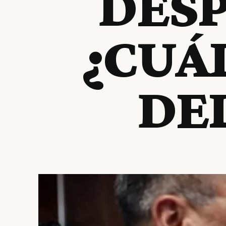
DESP
¿CUÁL
DE