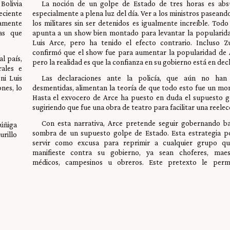
Bolivia
La noción de un golpe de Estado de tres horas es abs
eciente
especialmente a plena luz del día. Ver a los ministros paseand
tamente
los militares sin ser detenidos es igualmente increíble. Todo
as que
apunta a un show bien montado para levantar la popularid
Luis Arce, pero ha tenido el efecto contrario. Incluso Z
confirmó que el show fue para aumentar la popularidad de 
l país,
pero la realidad es que la confianza en su gobierno está en decl
ales e
ni Luis
Las declaraciones ante la policía, que aún no han
nes, lo
desmentidas, alimentan la teoría de que todo esto fue un mon
Hasta el exvocero de Arce ha puesto en duda el supuesto g
sugiriendo que fue una obra de teatro para facilitar una reelec
Con esta narrativa, Arce pretende seguir gobernando ba
úñiga
sombra de un supuesto golpe de Estado. Esta estrategia p
urillo
servir como excusa para reprimir a cualquier grupo q
manifieste contra su gobierno, ya sean choferes, maes
médicos, campesinos u obreros. Este pretexto le permi