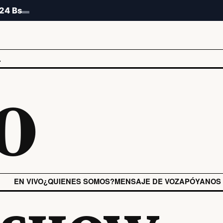
.24 Bs
▬
o
L
EN VIVO
¿QUIENES SOMOS?
MENSAJE DE VOZ
APÓYANOS