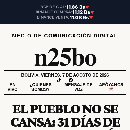
11.86 Bs
▼
BCB OFICIAL:
11.12 Bs
▼
BINANCE COMPRA:
11.08 Bs
▼
BINANCE VENTA:
MEDIO DE COMUNICACIÓN DIGITAL
n25bo
BOLIVIA, VIERNES, 7 DE AGOSTO DE 2026
EN
¿QUIENES
MENSAJE DE
APÓYANOS
VIVO
SOMOS?
VOZ
EL PUEBLO NO SE
CANSA: 31 DÍAS DE