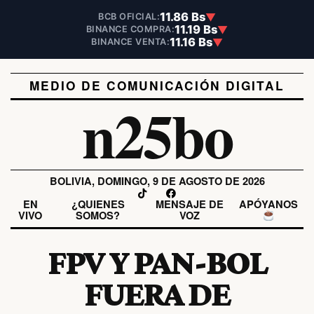
11.86 Bs
▼
BCB OFICIAL:
11.19 Bs
▼
BINANCE COMPRA:
11.16 Bs
▼
BINANCE VENTA:
MEDIO DE COMUNICACIÓN DIGITAL
n25bo
BOLIVIA, DOMINGO, 9 DE AGOSTO DE 2026
EN
¿QUIENES
MENSAJE DE
APÓYANOS
VIVO
SOMOS?
VOZ
FPV Y PAN-BOL
FUERA DE