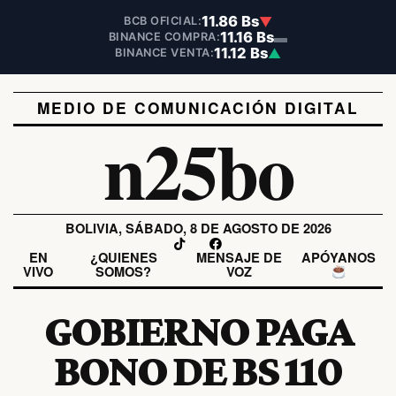
11.86 Bs
▼
BCB OFICIAL:
11.16 Bs
▬
BINANCE COMPRA:
11.12 Bs
▲
BINANCE VENTA:
MEDIO DE COMUNICACIÓN DIGITAL
n25bo
BOLIVIA, SÁBADO, 8 DE AGOSTO DE 2026
EN
¿QUIENES
MENSAJE DE
APÓYANOS
VIVO
SOMOS?
VOZ
GOBIERNO PAGA
BONO DE BS 110